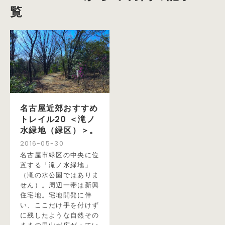
覧
名古屋近郊おすすめ
トレイル20 ＜滝ノ
水緑地（緑区）＞。
2016
-
05
-
30
名古屋市緑区の中央に位
置する「滝ノ水緑地」
（滝の水公園ではありま
せん）。周辺一帯は新興
住宅地。宅地開発に伴
い、ここだけ手を付けず
に残したような自然その