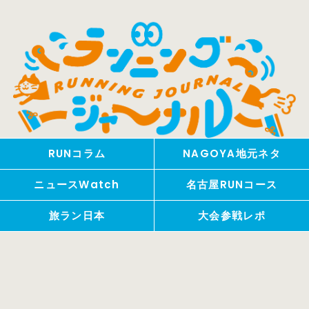
RUNコラム
NAGOYA地元ネタ
ニュースWatch
名古屋RUNコース
旅ラン日本
大会参戦レポ